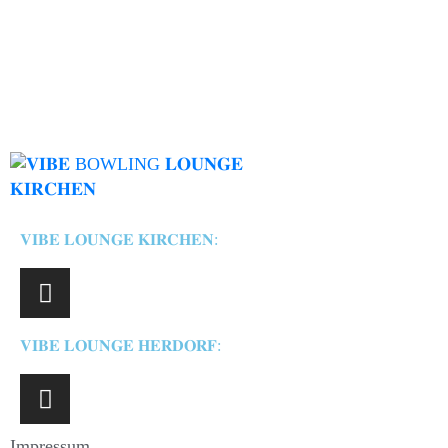
𝐕𝐈𝐁𝐄 𝐋𝐎𝐔𝐍𝐆𝐄 𝐊𝐈𝐑𝐂𝐇𝐄𝐍:
𝐕𝐈𝐁𝐄 𝐋𝐎𝐔𝐍𝐆𝐄 𝐇𝐄𝐑𝐃𝐎𝐑𝐅:
Impressum